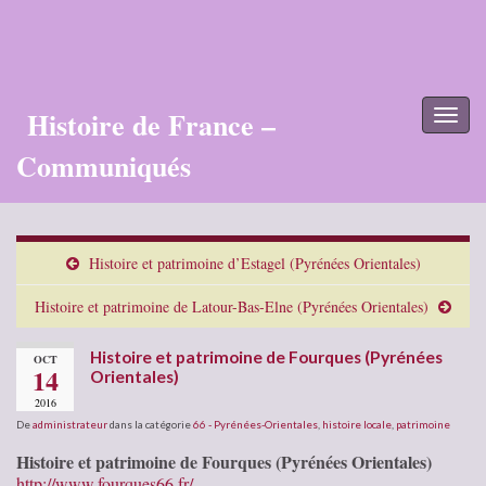
Histoire de France –
Toggl
naviga
Communiqués
Histoire et patrimoine d’Estagel (Pyrénées Orientales)
Histoire et patrimoine de Latour-Bas-Elne (Pyrénées Orientales)
Histoire et patrimoine de Fourques (Pyrénées
OCT
14
Orientales)
2016
De
administrateur
dans la catégorie
66 - Pyrénées-Orientales
,
histoire locale
,
patrimoine
Histoire et patrimoine de Fourques (Pyrénées Orientales)
http://www.fourques66.fr/