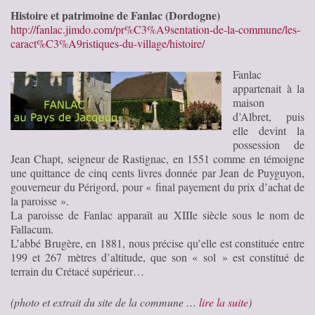
Histoire et patrimoine de Fanlac (Dordogne)
http://fanlac.jimdo.com/pr%C3%A9sentation-de-la-commune/les-
caract%C3%A9ristiques-du-village/histoire/
Fanlac
appartenait à la
maison
d’Albret, puis
elle devint la
possession de
Jean Chapt, seigneur de Rastignac, en 1551 comme en témoigne
une quittance de cinq cents livres donnée par Jean de Puyguyon,
gouverneur du Périgord, pour « final payement du prix d’achat de
la paroisse ».
La paroisse de Fanlac apparaît au XIIIe siècle sous le nom de
Fallacum.
L’abbé Brugère, en 1881, nous précise qu’elle est constituée entre
199 et 267 mètres d’altitude, que son « sol » est constitué de
terrain du Crétacé supérieur…
(photo et extrait du site de la commune …
lire la suite
)