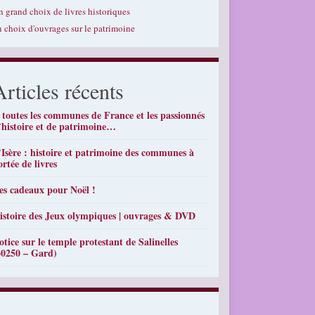
n grand choix de livres historiques
n choix d'ouvrages sur le patrimoine
Articles récents
 toutes les communes de France et les passionnés
’histoire et de patrimoine…
’Isère : histoire et patrimoine des communes à
ortée de livres
es cadeaux pour Noël !
istoire des Jeux olympiques | ouvrages & DVD
otice sur le temple protestant de Salinelles
30250 – Gard)