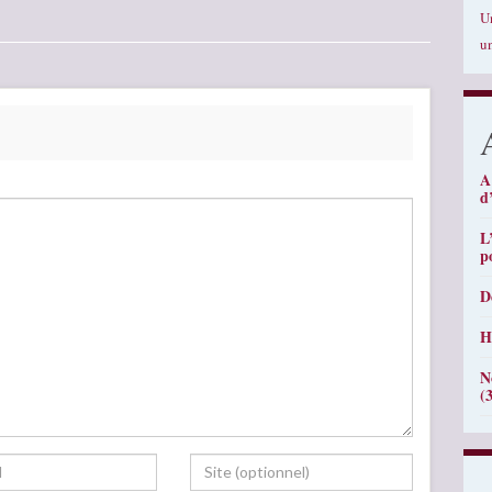
U
u
A
d
L
p
D
H
N
(