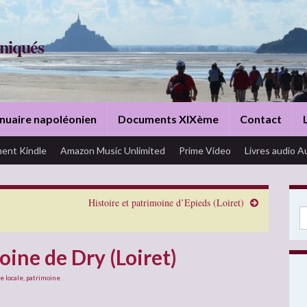
niqués
nuaire napoléonien
Documents XIXème
Contact
ent Kindle
Amazon Music Unlimited
Prime Video
Livres audio A
Histoire et patrimoine d’Epieds (Loiret)
Se
oine de Dry (Loiret)
e locale
,
patrimoine