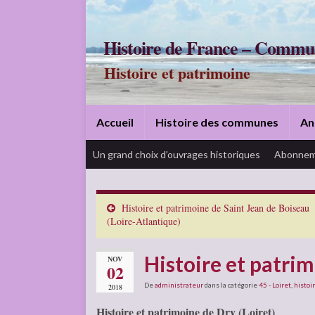
Histoire de France – Commu
Histoire et patrimoine
Accueil
Histoire des communes
An
Un grand choix d’ouvrages historiques
Abonnem
Histoire et patrimoine de Saint Jean de Boiseau
(Loire-Atlantique)
Histoire et patrim
NOV
02
De
administrateur
dans la catégorie
45 - Loiret
,
histoir
2018
Histoire et patrimoine de Dry (Loiret)