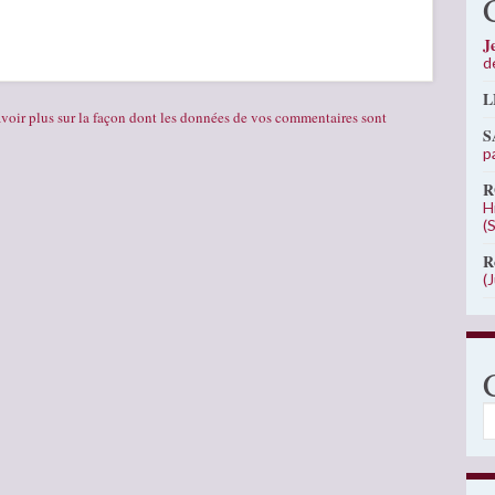
J
d
L
voir plus sur la façon dont les données de vos commentaires sont
S
p
R
H
(
R
(
C