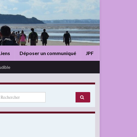
Liens
Déposer un communiqué
JPF
udible
arch for: