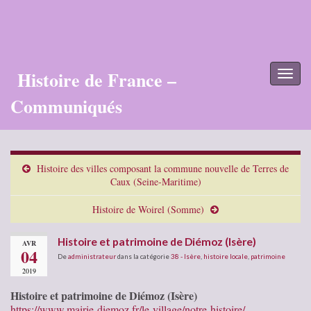
Histoire de France –
Toggl
naviga
Communiqués
Histoire des villes composant la commune nouvelle de Terres de
Caux (Seine-Maritime)
Histoire de Woirel (Somme)
Histoire et patrimoine de Diémoz (Isère)
AVR
04
De
administrateur
dans la catégorie
38 - Isère
,
histoire locale
,
patrimoine
2019
Histoire et patrimoine de Diémoz (Isère)
https://www.mairie-diemoz.fr/le-village/notre-histoire/