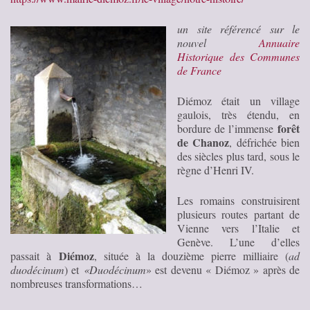
un site référencé sur le
nouvel
Annuaire
Historique des Communes
de France
Diémoz était un village
gaulois, très étendu, en
forêt
bordure de l’immense
de Chanoz
, défrichée bien
des siècles plus tard, sous le
règne d’Henri IV.
Les romains construisirent
plusieurs routes partant de
Vienne vers l’Italie et
Genève. L’une d’elles
Diémoz
passait à
, située à la douzième pierre milliaire (
ad
duodécinum
) et
«Duodécinum
» est devenu « Diémoz » après de
nombreuses transformations…