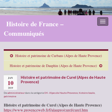
Histoire de France –
Toggl
naviga
Communiqués
Histoire et patrimoine de Curbans (Alpes de Haute Provence)
Histoire et patrimoine de Dauphin (Alpes de Haute Provence)
Histoire et patrimoine de Curel (Alpes de Haute
JAN
10
Provence)
2019
De
administrateur
dans la catégorie
04 - Alpes de Haute Provence
,
histoire locale
,
patrimoine
Histoire et patrimoine de Curel (Alpes de Haute Provence)
https://www.provenceweb.fr/f/alaupro/curel/curel.htm