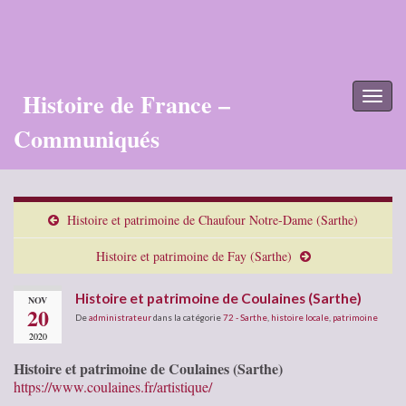
Histoire de France –
Toggl
naviga
Communiqués
Histoire et patrimoine de Chaufour Notre-Dame (Sarthe)
Histoire et patrimoine de Fay (Sarthe)
Histoire et patrimoine de Coulaines (Sarthe)
NOV
20
De
administrateur
dans la catégorie
72 - Sarthe
,
histoire locale
,
patrimoine
2020
Histoire et patrimoine de Coulaines (Sarthe)
https://www.coulaines.fr/artistique/