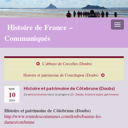
Histoire de France –
Toggl
naviga
Communiqués
L’abbaye de Corcelles (Doubs)
Histoire et patrimoine de Courchapon (Doubs)
Histoire et patrimoine de Côtebrune (Doubs)
NOV
10
De
administrateur
dans la catégorie
25 - Doubs
,
histoire locale
,
patrimoine
2016
Histoire et patrimoine de Côtebrune (Doubs)
http://www.routedescommunes.com/doubs/baume-les-
dames/cotebrune