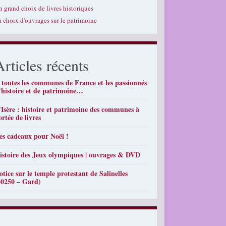
n grand choix de livres historiques
n choix d'ouvrages sur le patrimoine
Articles récents
 toutes les communes de France et les passionnés
’histoire et de patrimoine…
’Isère : histoire et patrimoine des communes à
ortée de livres
es cadeaux pour Noël !
istoire des Jeux olympiques | ouvrages & DVD
otice sur le temple protestant de Salinelles
30250 – Gard)