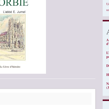
U
u
A
d
L
p
D
H
N
(