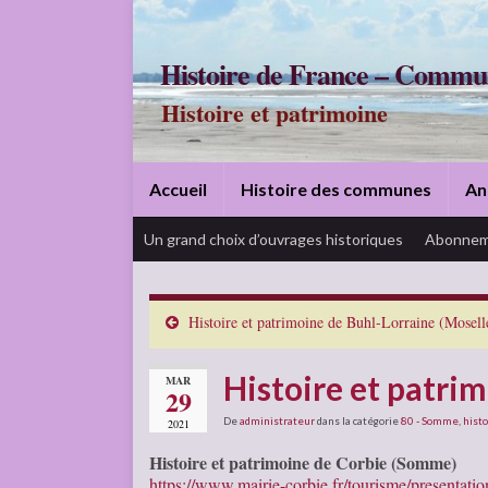
Histoire de France – Commu
Histoire et patrimoine
Accueil
Histoire des communes
An
Un grand choix d’ouvrages historiques
Abonnem
Histoire et patrimoine de Buhl-Lorraine (Mosell
Histoire et patri
MAR
29
De
administrateur
dans la catégorie
80 - Somme
,
histo
2021
Histoire et patrimoine de Corbie (Somme)
https://www.mairie-corbie.fr/tourisme/presentatio