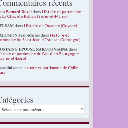
Commentaires récents
ean Bernard Duval
dans
Histoire et patrimoine
e La Chapelle Rablais (Seine-et-Marne)
EI-SAM
dans
Histoire de Ouanary (Guyane)
ALOMON Jean-Michel
dans
Histoire et
atrimoine de Saint Jean d’Estissac (Dordogne)
OSTAING EPOUSE RAKOTONIAINA
dans
istoire et patrimoine du Breuil en Bourgogne
Saône-et-Loire)
ossolini
dans
Histoire et patrimoine de Chille
Jura)
Catégories
atégories