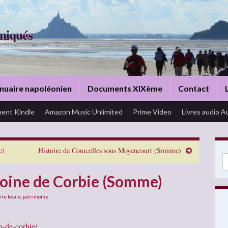
niqués
nuaire napoléonien
Documents XIXème
Contact
ent Kindle
Amazon Music Unlimited
Prime Video
Livres audio A
e)
Histoire de Courcelles sous Moyencourt (Somme)
Se
moine de Corbie (Somme)
ire locale
,
patrimoine
n-de-corbie/