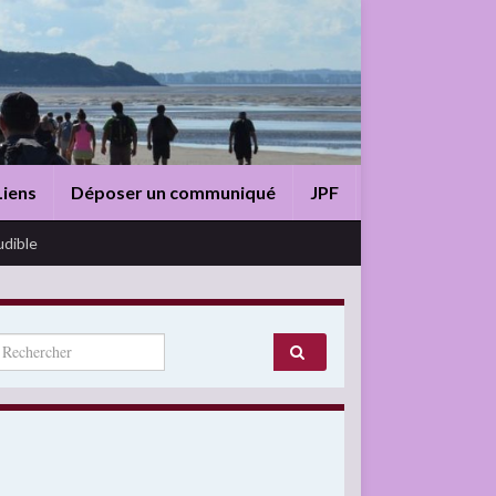
Liens
Déposer un communiqué
JPF
udible
arch for: