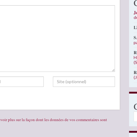
J
d
L
S
p
R
H
(
R
(
C
voir plus sur la façon dont les données de vos commentaires sont