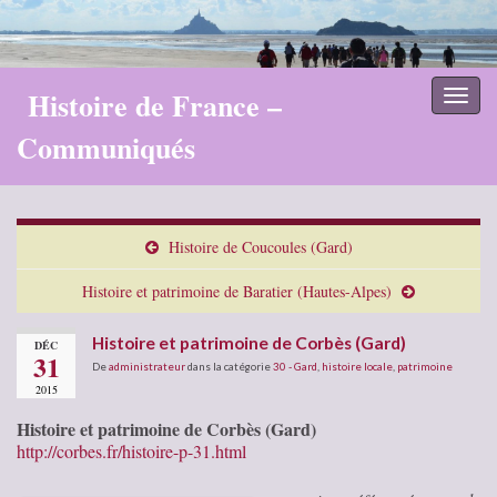
Histoire de France –
Toggl
naviga
Communiqués
Histoire de Coucoules (Gard)
Histoire et patrimoine de Baratier (Hautes-Alpes)
Histoire et patrimoine de Corbès (Gard)
DÉC
31
De
administrateur
dans la catégorie
30 - Gard
,
histoire locale
,
patrimoine
2015
Histoire et patrimoine de Corbès (Gard)
http://corbes.fr/histoire-p-31.html