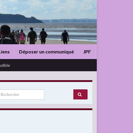
Liens
Déposer un communiqué
JPF
udible
arch for: