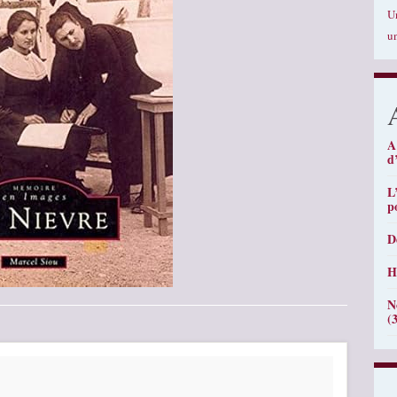
U
u
A
d
L
p
D
H
N
(