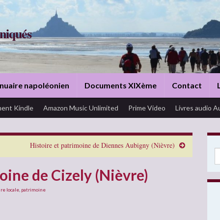
niqués
nuaire napoléonien
Documents XIXème
Contact
ent Kindle
Amazon Music Unlimited
Prime Video
Livres audio A
Histoire et patrimoine de Diennes Aubigny (Nièvre)
Se
oine de Cizely (Nièvre)
ire locale
,
patrimoine