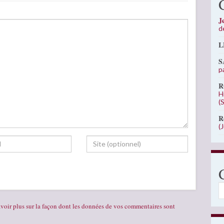
J
d
L
S
p
R
H
(
R
(
C
voir plus sur la façon dont les données de vos commentaires sont