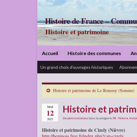
Histoire de France – Commu
Histoire et patrimoine
Accueil
Histoire des communes
An
Un grand choix d’ouvrages historiques
Abonnem
Histoire et patrimoine de Le Ronssoy (Somme)
Histoire et patrim
MAI
12
De
administrateur
dans la catégorie
58 - Nièvre
,
histo
2023
Histoire et patrimoine de Cizely (Nièvre)
http://beninois.free.fr/index.php?cat=cizely