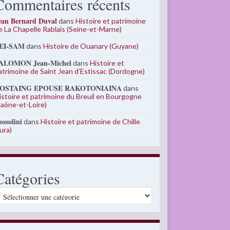
Commentaires récents
ean Bernard Duval
dans
Histoire et patrimoine
e La Chapelle Rablais (Seine-et-Marne)
EI-SAM
dans
Histoire de Ouanary (Guyane)
ALOMON Jean-Michel
dans
Histoire et
atrimoine de Saint Jean d’Estissac (Dordogne)
OSTAING EPOUSE RAKOTONIAINA
dans
istoire et patrimoine du Breuil en Bourgogne
Saône-et-Loire)
ossolini
dans
Histoire et patrimoine de Chille
Jura)
Catégories
atégories