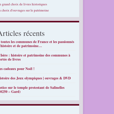
n grand choix de livres historiques
n choix d'ouvrages sur le patrimoine
Articles récents
 toutes les communes de France et les passionnés
’histoire et de patrimoine…
’Isère : histoire et patrimoine des communes à
ortée de livres
es cadeaux pour Noël !
istoire des Jeux olympiques | ouvrages & DVD
otice sur le temple protestant de Salinelles
30250 – Gard)