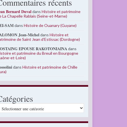
Commentaires récents
ean Bernard Duval
dans
Histoire et patrimoine
e La Chapelle Rablais (Seine-et-Marne)
EI-SAM
dans
Histoire de Ouanary (Guyane)
ALOMON Jean-Michel
dans
Histoire et
atrimoine de Saint Jean d’Estissac (Dordogne)
OSTAING EPOUSE RAKOTONIAINA
dans
istoire et patrimoine du Breuil en Bourgogne
Saône-et-Loire)
ossolini
dans
Histoire et patrimoine de Chille
Jura)
Catégories
atégories