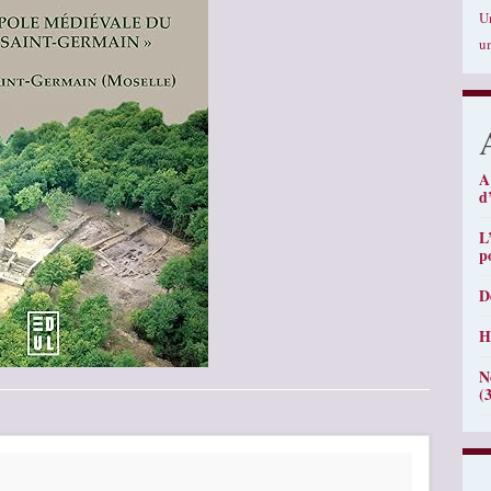
U
u
A
d
L
p
D
H
N
(