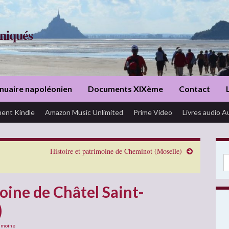
niqués
nuaire napoléonien
Documents XIXème
Contact
ent Kindle
Amazon Music Unlimited
Prime Video
Livres audio A
Histoire et patrimoine de Cheminot (Moselle)
Se
oine de Châtel Saint-
)
imoine