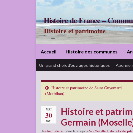
Histoire de France – Commu
Histoire et patrimoine
Accueil
Histoire des communes
An
Un grand choix d’ouvrages historiques
Abonnem
Histoire et patrimoine de Saint Guyomard
(Morbihan)
Histoire et patrim
MAI
30
Germain (Moselle
2021
De
administrateur
dans la catégorie
57 - Moselle
,
histoire locale
,
patr