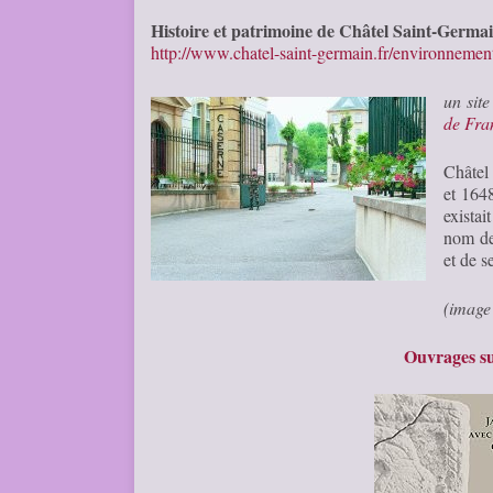
Histoire et patrimoine de Châtel Saint-Germai
http://www.chatel-saint-germain.fr/environnement/
un sit
de Fra
Châtel 
et 1648
existai
nom de
et de 
(image 
Ouvrages su