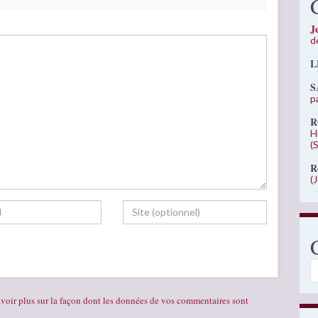
J
d
L
S
p
R
H
(
R
(
C
voir plus sur la façon dont les données de vos commentaires sont