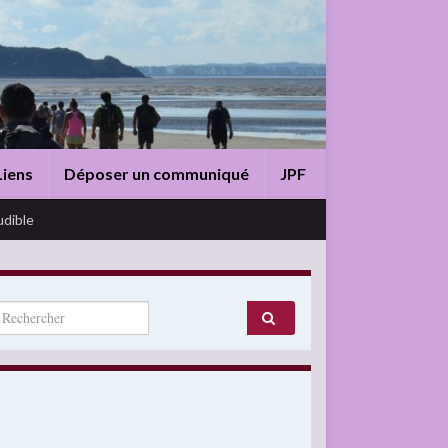
Liens
Déposer un communiqué
JPF
udible
arch for: