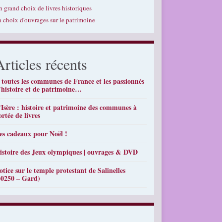
n grand choix de livres historiques
n choix d'ouvrages sur le patrimoine
Articles récents
 toutes les communes de France et les passionnés
’histoire et de patrimoine…
’Isère : histoire et patrimoine des communes à
ortée de livres
es cadeaux pour Noël !
istoire des Jeux olympiques | ouvrages & DVD
otice sur le temple protestant de Salinelles
30250 – Gard)