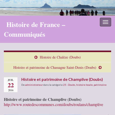
Histoire de France –
Toggl
naviga
Communiqués
Histoire de Chalèze (Doubs)
Histoire et patrimoine de Chassagne Saint-Denis (Doubs)
Histoire et patrimoine de Champlive (Doubs)
JUIL
22
De
administrateur
dans la catégorie
25 - Doubs
,
histoire locale
,
patrimoine
2016
Histoire et patrimoine de Champlive (Doubs)
http://www.routedescommunes.com/doubs/roulans/champlive