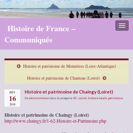
Histoire de France –
Toggl
naviga
Communiqués
Histoire et patrimoine de Monnières (Loire-Atlantique)
Histoire et patrimoine de Chanteau (Loiret)
Histoire et patrimoine de Chaingy (Loiret)
FÉV
16
De
administrateur
dans la catégorie
45 - Loiret
,
histoire locale
,
patrimoine
2018
Histoire et patrimoine de Chaingy (Loiret)
http://www.chaingy.fr/1-62-Histoire-et-Patrimoine.php