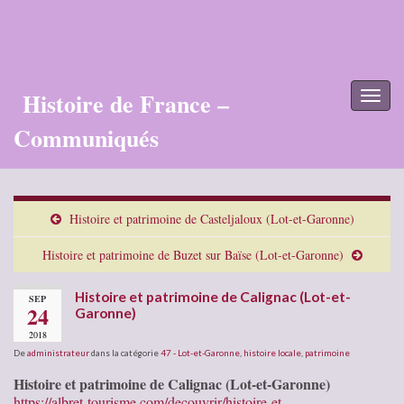
Histoire de France –
Toggl
naviga
Communiqués
Histoire et patrimoine de Casteljaloux (Lot-et-Garonne)
Histoire et patrimoine de Buzet sur Baïse (Lot-et-Garonne)
Histoire et patrimoine de Calignac (Lot-et-
SEP
24
Garonne)
2018
De
administrateur
dans la catégorie
47 - Lot-et-Garonne
,
histoire locale
,
patrimoine
Histoire et patrimoine de Calignac (Lot-et-Garonne)
https://albret-tourisme.com/decouvrir/histoire-et-