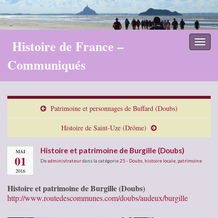
Histoire de France –
Toggl
naviga
Communiqués
Patrimoine et personnages de Buffard (Doubs)
Histoire de Saint-Uze (Drôme)
Histoire et patrimoine de Burgille (Doubs)
MAI
01
De
administrateur
dans la catégorie
25 - Doubs
,
histoire locale
,
patrimoine
2016
Histoire et patrimoine de Burgille (Doubs)
http://www.routedescommunes.com/doubs/audeux/burgille