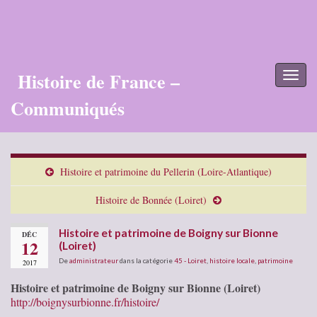
Histoire de France –
Toggl
naviga
Communiqués
Histoire et patrimoine du Pellerin (Loire-Atlantique)
Histoire de Bonnée (Loiret)
Histoire et patrimoine de Boigny sur Bionne
DÉC
12
(Loiret)
De
administrateur
dans la catégorie
45 - Loiret
,
histoire locale
,
patrimoine
2017
Histoire et patrimoine de Boigny sur Bionne (Loiret)
http://boignysurbionne.fr/histoire/