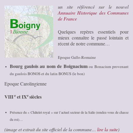
un site référencé sur le nouvel
Annuaire Historique des Communes
de France
Quelques repères essentiels pour
mieux connaître le passé lointain et
récent de notre commune…
Epoque Gallo-Romaine
Bourg gaulois au nom de Boignacium
ou Bonacium provenant
du gaulois BONOS et du latin BONUS (le bon)
Epoque Carolingienne
e
e
VIII
et IX
siècles
Présence du « Châtelet royal » sur l’actuel secteur de la Salle (rendez-vous de chasse
du roi)…
(image et extrait du site officiel de la commune…
lire la suite
)