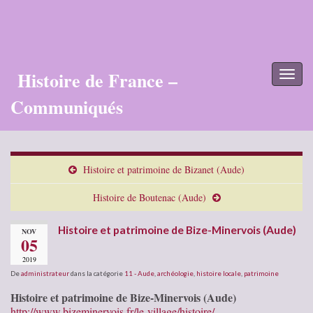
Histoire de France –
Toggl
naviga
Communiqués
Histoire et patrimoine de Bizanet (Aude)
Histoire de Boutenac (Aude)
Histoire et patrimoine de Bize-Minervois (Aude)
NOV
05
2019
De
administrateur
dans la catégorie
11 - Aude
,
archéologie
,
histoire locale
,
patrimoine
Histoire et patrimoine de Bize-Minervois (Aude)
http://www.bizeminervois.fr/le-village/histoire/