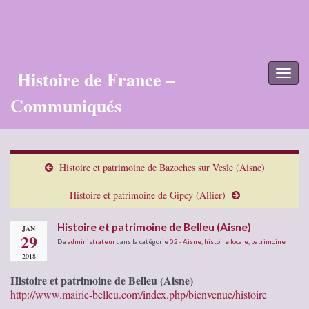
Histoire de France –
Toggl
naviga
Communiqués
Histoire et patrimoine de Bazoches sur Vesle (Aisne)
Histoire et patrimoine de Gipcy (Allier)
Histoire et patrimoine de Belleu (Aisne)
JAN
29
De
administrateur
dans la catégorie
02 - Aisne
,
histoire locale
,
patrimoine
2018
Histoire et patrimoine de Belleu (Aisne)
http://www.mairie-belleu.com/index.php/bienvenue/histoire