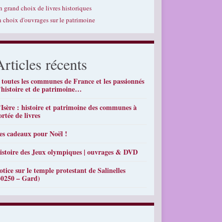
n grand choix de livres historiques
n choix d'ouvrages sur le patrimoine
Articles récents
 toutes les communes de France et les passionnés
’histoire et de patrimoine…
’Isère : histoire et patrimoine des communes à
ortée de livres
es cadeaux pour Noël !
istoire des Jeux olympiques | ouvrages & DVD
otice sur le temple protestant de Salinelles
30250 – Gard)