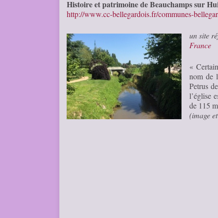
Histoire et patrimoine de Beauchamps sur Hui
http://www.cc-bellegardois.fr/communes-bellega
un site r
France
« Certai
nom de la
Petrus d
l’église 
de 115 mè
(image et