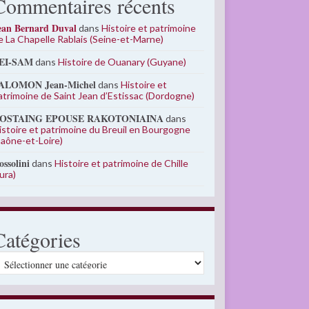
Commentaires récents
ean Bernard Duval
dans
Histoire et patrimoine
e La Chapelle Rablais (Seine-et-Marne)
EI-SAM
dans
Histoire de Ouanary (Guyane)
ALOMON Jean-Michel
dans
Histoire et
atrimoine de Saint Jean d’Estissac (Dordogne)
OSTAING EPOUSE RAKOTONIAINA
dans
istoire et patrimoine du Breuil en Bourgogne
Saône-et-Loire)
ossolini
dans
Histoire et patrimoine de Chille
Jura)
Catégories
atégories