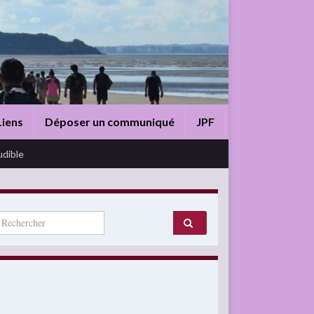
Liens
Déposer un communiqué
JPF
udible
arch for: