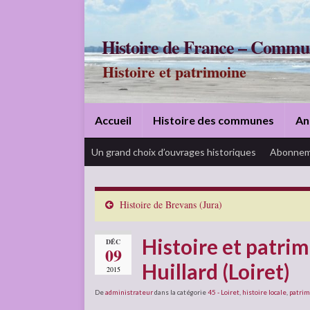
Histoire de France – Commu
Histoire et patrimoine
Accueil
Histoire des communes
An
Un grand choix d’ouvrages historiques
Abonnem
Histoire de Brevans (Jura)
Histoire et patri
DÉC
09
Huillard (Loiret)
2015
De
administrateur
dans la catégorie
45 - Loiret
,
histoire locale
,
patrim