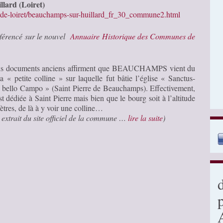
llard (Loiret)
rde-loiret/beauchamps-sur-huillard_fr_30_commune2.html
éférencé sur le nouvel
Annuaire Historique des Communes de
ns documents anciens affirment que BEAUCHAMPS vient du
 « petite colline » sur laquelle fut bâtie l’église « Sanctus-
e bello Campo » (Saint Pierre de Beauchamps). Effectivement,
est dédiée à Saint Pierre mais bien que le bourg soit à l’altitude
tres, de là à y voir une colline…
 extrait du site officiel de la commune …
lire la suite
)