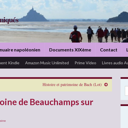
niqués
nuaire napoléonien
Documents XIXème
Contact
ent Kindle
Amazon Music Unlimited
Prime Video
Livres audio A
Histoire et patrimoine de Bach (Lot)
Se
moine de Beauchamps sur
oine