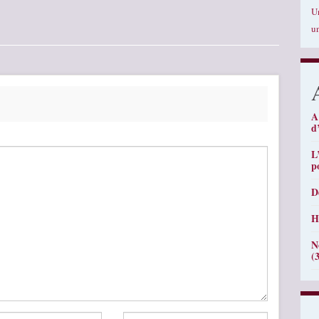
U
u
A
d
L
p
D
H
N
(