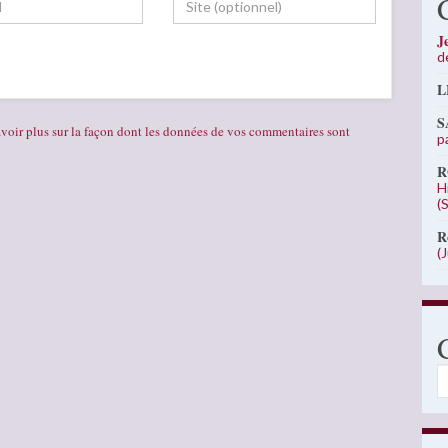
J
d
L
S
voir plus sur la façon dont les données de vos commentaires sont
p
R
H
(
R
(
C