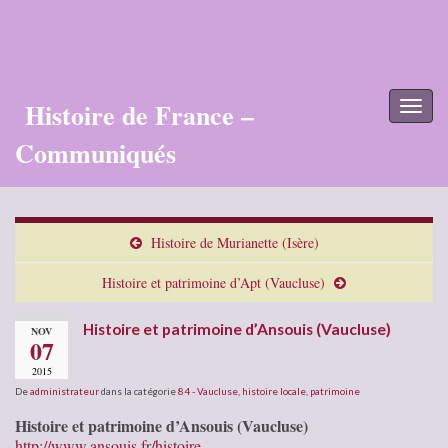
Histoire de France –
Toggl
naviga
Communiqués
Histoire de Murianette (Isère)
Histoire et patrimoine d’Apt (Vaucluse)
Histoire et patrimoine d’Ansouis (Vaucluse)
NOV
07
2015
De
administrateur
dans la catégorie
84 - Vaucluse
,
histoire locale
,
patrimoine
Histoire et patrimoine d’Ansouis (Vaucluse)
http://www.ansouis.fr/histoire