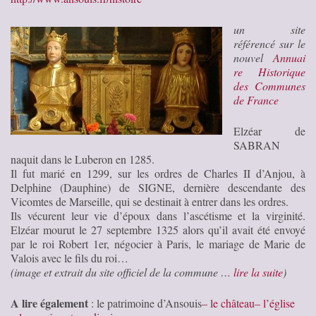
un site
référencé sur le
nouvel
Annuai
re Historique
des Communes
de France
Elzéar de
SABRAN
naquit dans le Luberon en 1285.
Il fut marié en 1299, sur les ordres de Charles II d’Anjou, à
Delphine (Dauphine) de SIGNE, dernière descendante des
Vicomtes de Marseille, qui se destinait à entrer dans les ordres.
Ils vécurent leur vie d’époux dans l’ascétisme et la virginité.
Elzéar mourut le 27 septembre 1325 alors qu’il avait été envoyé
par le roi Robert 1er, négocier à Paris, le mariage de Marie de
Valois avec le fils du roi…
(image et extrait du site officiel de la commune …
lire la suite
)
A lire également
: le patrimoine d’Ansouis
– le château
– l’église