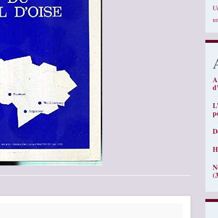
U
u
A
d
L
p
D
H
N
(