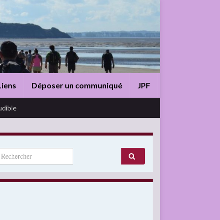
Liens
Déposer un communiqué
JPF
udible
arch for: