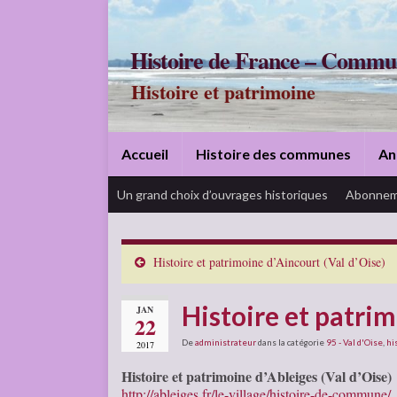
Histoire de France – Commu
Histoire et patrimoine
Accueil
Histoire des communes
An
Un grand choix d’ouvrages historiques
Abonnem
Histoire et patrimoine d’Aincourt (Val d’Oise)
Histoire et patrim
JAN
22
De
administrateur
dans la catégorie
95 - Val d'Oise
,
hi
2017
Histoire et patrimoine d’Ableiges (Val d’Oise)
http://ableiges.fr/le-village/histoire-de-commune/