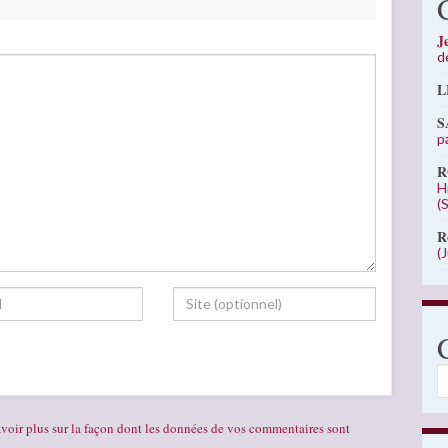
J
d
L
S
p
R
H
(
R
(
C
voir plus sur la façon dont les données de vos commentaires sont