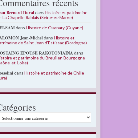
Commentaires récents
ean Bernard Duval
dans
Histoire et patrimoine
e La Chapelle Rablais (Seine-et-Marne)
EI-SAM
dans
Histoire de Ouanary (Guyane)
ALOMON Jean-Michel
dans
Histoire et
atrimoine de Saint Jean d’Estissac (Dordogne)
OSTAING EPOUSE RAKOTONIAINA
dans
istoire et patrimoine du Breuil en Bourgogne
Saône-et-Loire)
ossolini
dans
Histoire et patrimoine de Chille
Jura)
Catégories
atégories