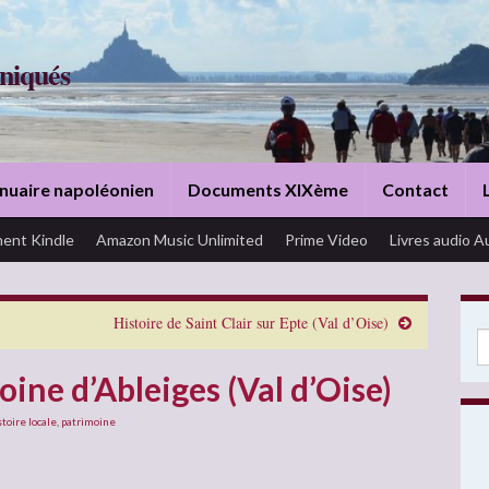
niqués
nuaire napoléonien
Documents XIXème
Contact
ent Kindle
Amazon Music Unlimited
Prime Video
Livres audio A
Histoire de Saint Clair sur Epte (Val d’Oise)
Se
oine d’Ableiges (Val d’Oise)
stoire locale
,
patrimoine