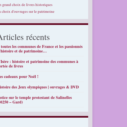
n grand choix de livres historiques
n choix d'ouvrages sur le patrimoine
Articles récents
 toutes les communes de France et les passionnés
’histoire et de patrimoine…
’Isère : histoire et patrimoine des communes à
ortée de livres
es cadeaux pour Noël !
istoire des Jeux olympiques | ouvrages & DVD
otice sur le temple protestant de Salinelles
30250 – Gard)