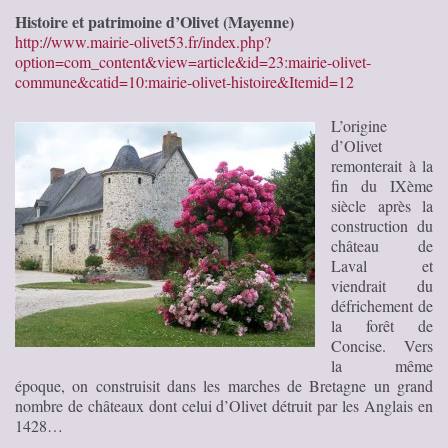
Histoire et patrimoine d’Olivet (Mayenne)
http://www.mairie-olivet53.fr/index.php?
option=com_content&view=article&id=23:mairie-olivet-
commune&catid=10:mairie-olivet-histoire&Itemid=12
L’origine
d’Olivet
remonterait à la
fin du IXème
siècle après la
construction du
château de
Laval et
viendrait du
défrichement de
la forêt de
Concise. Vers
la même
époque, on construisit dans les marches de Bretagne un grand
nombre de châteaux dont celui d’Olivet détruit par les Anglais en
1428…