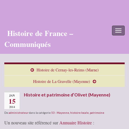
Histoire de France –
Toggl
naviga
Communiqués
Histoire de Cernay-les-Reims (Marne)
Histoire de La Gravelle (Mayenne)
Histoire et patrimoine d’Olivet (Mayenne)
JAN
15
2014
De
administrateur
dans la catégorie
53 - Mayenne
,
histoire locale
,
patrimoine
Un nouveau site référencé sur
Annuaire Histoire
: