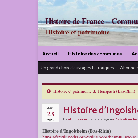
Histoire de France – Commu
Histoire et patrimoine
Accueil
Histoire des communes
An
Un grand choix d’ouvrages historiques
Abonnem
Histoire et patrimoine de Hunspach (Bas-Rhin)
Histoire d’Ingols
JAN
23
De
administrateur
dans la catégorie
67 - Bas-Rhin
,
his
2023
Histoire d’Ingolsheim (Bas-Rhin)
https://fr.wikipedia.org/wiki/Ingolsheim#Histoire