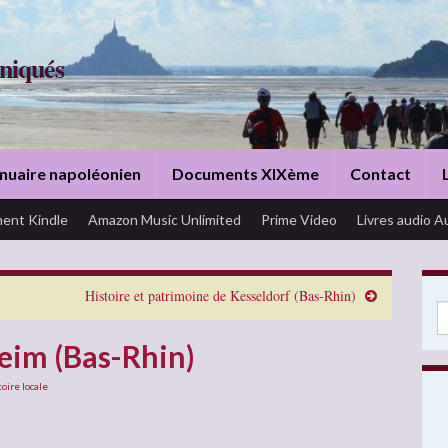
niqués
nuaire napoléonien
Documents XIXème
Contact
ent Kindle
Amazon Music Unlimited
Prime Video
Livres audio A
Histoire et patrimoine de Kesseldorf (Bas-Rhin)
Se
heim (Bas-Rhin)
toire locale