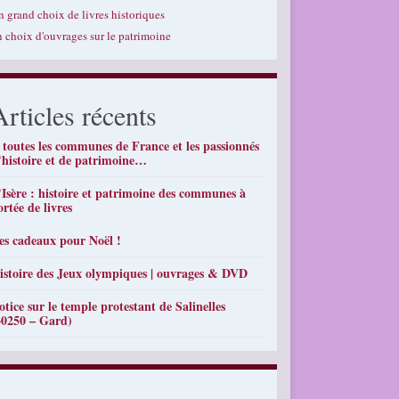
n grand choix de livres historiques
n choix d'ouvrages sur le patrimoine
Articles récents
 toutes les communes de France et les passionnés
’histoire et de patrimoine…
’Isère : histoire et patrimoine des communes à
ortée de livres
es cadeaux pour Noël !
istoire des Jeux olympiques | ouvrages & DVD
otice sur le temple protestant de Salinelles
30250 – Gard)