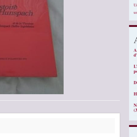
U
u
A
d
L
p
D
H
N
(