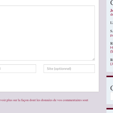
J
d
L
S
p
R
H
(
R
(
C
voir plus sur la façon dont les données de vos commentaires sont