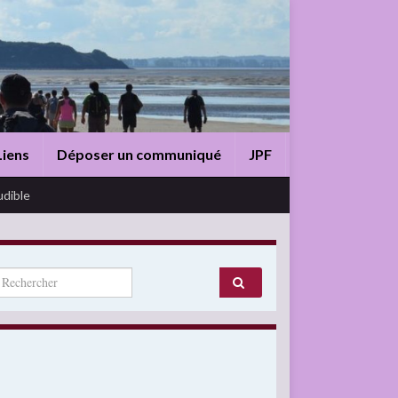
Liens
Déposer un communiqué
JPF
udible
arch for: