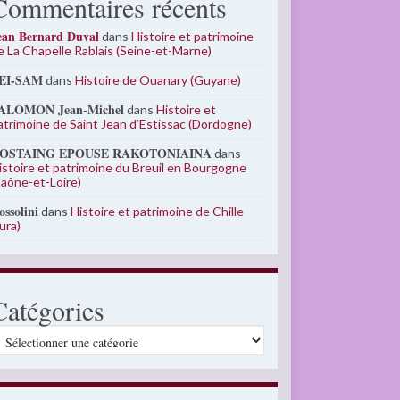
Commentaires récents
ean Bernard Duval
dans
Histoire et patrimoine
e La Chapelle Rablais (Seine-et-Marne)
EI-SAM
dans
Histoire de Ouanary (Guyane)
ALOMON Jean-Michel
dans
Histoire et
atrimoine de Saint Jean d’Estissac (Dordogne)
OSTAING EPOUSE RAKOTONIAINA
dans
istoire et patrimoine du Breuil en Bourgogne
Saône-et-Loire)
ossolini
dans
Histoire et patrimoine de Chille
Jura)
Catégories
atégories