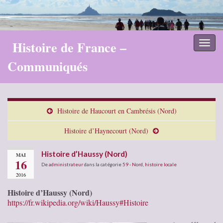
Histoire de France –
Toggl
naviga
Communiqués
Histoire de Haucourt en Cambrésis (Nord)
Histoire d’Haynecourt (Nord)
Histoire d’Haussy (Nord)
MAI
16
De
administrateur
dans la catégorie
59 - Nord
,
histoire locale
2016
Histoire d’Haussy (Nord)
https://fr.wikipedia.org/wiki/Haussy#Histoire