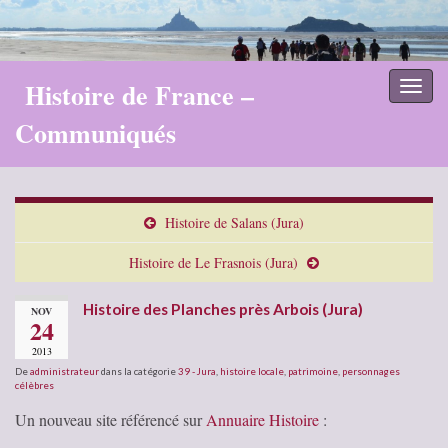
Histoire de France –
Toggl
naviga
Communiqués
Histoire de Salans (Jura)
Histoire de Le Frasnois (Jura)
Histoire des Planches près Arbois (Jura)
NOV
24
2013
De
administrateur
dans la catégorie
39 - Jura
,
histoire locale
,
patrimoine
,
personnages
célèbres
Un nouveau site référencé sur
Annuaire Histoire
: