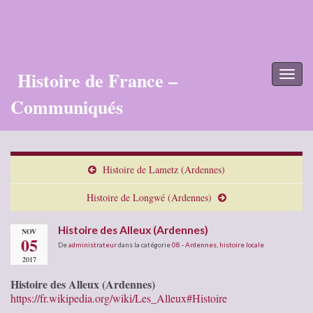
Histoire de France –
Toggl
naviga
Communiqués
Histoire de Lametz (Ardennes)
Histoire de Longwé (Ardennes)
Histoire des Alleux (Ardennes)
NOV
05
De
administrateur
dans la catégorie
08 - Ardennes
,
histoire locale
2017
Histoire des Alleux (Ardennes)
https://fr.wikipedia.org/wiki/Les_Alleux#Histoire