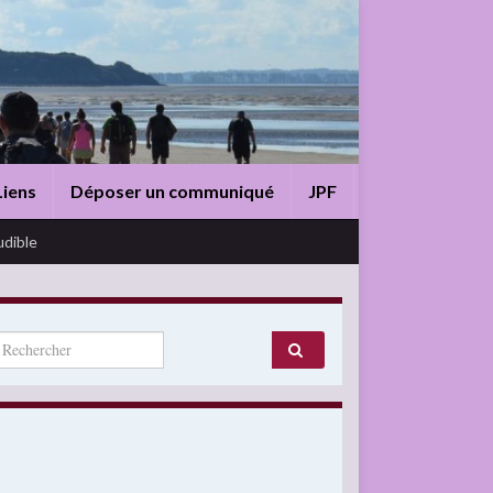
Liens
Déposer un communiqué
JPF
udible
arch for: