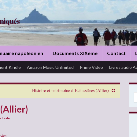
niqués
nuaire napoléonien
Documents XIXème
Contact
ent Kindle
Amazon Music Unlimited
Prime Video
Livres audio A
Histoire et patrimoine d’Echassières (Allier)
Se
(Allier)
e locale
oire