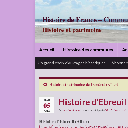
Histoire de France – Commu
Histoire et patrimoine
Accueil
Histoire des communes
An
Un grand choix d’ouvrages historiques
Abonnem
Histoire et patrimoine de Domérat (Allier)
Histoire d’Ebreuil 
MAR
05
De
administrateur
dans la catégorie
03 - Allier
,
histoir
2016
Histoire d’Ebreuil (Allier)
https://fr.wikipedia.org/wiki/%C3%89breuil#Hist