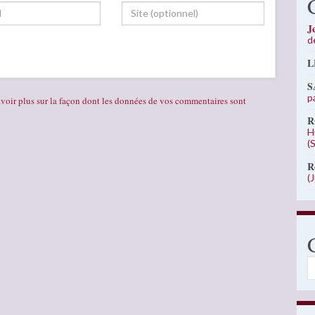
J
d
L
S
p
voir plus sur la façon dont les données de vos commentaires sont
R
H
(
R
(
C