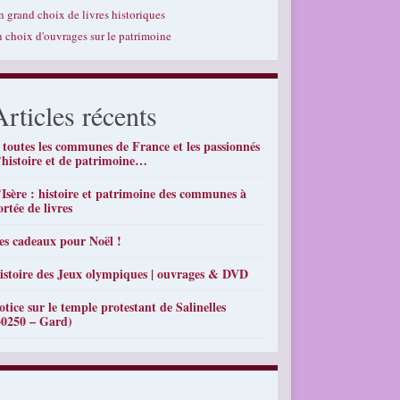
n grand choix de livres historiques
n choix d'ouvrages sur le patrimoine
Articles récents
 toutes les communes de France et les passionnés
’histoire et de patrimoine…
’Isère : histoire et patrimoine des communes à
ortée de livres
es cadeaux pour Noël !
istoire des Jeux olympiques | ouvrages & DVD
otice sur le temple protestant de Salinelles
30250 – Gard)