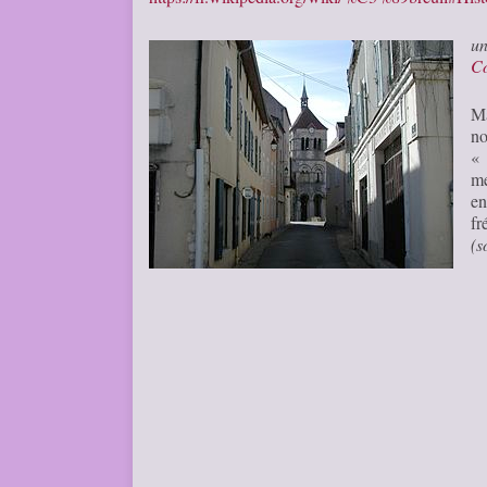
u
C
Ma
no
« 
me
en
fr
(s