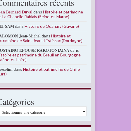
Commentaires récents
ean Bernard Duval
dans
Histoire et patrimoine
e La Chapelle Rablais (Seine-et-Marne)
EI-SAM
dans
Histoire de Ouanary (Guyane)
ALOMON Jean-Michel
dans
Histoire et
atrimoine de Saint Jean d’Estissac (Dordogne)
OSTAING EPOUSE RAKOTONIAINA
dans
istoire et patrimoine du Breuil en Bourgogne
Saône-et-Loire)
ossolini
dans
Histoire et patrimoine de Chille
Jura)
Catégories
atégories