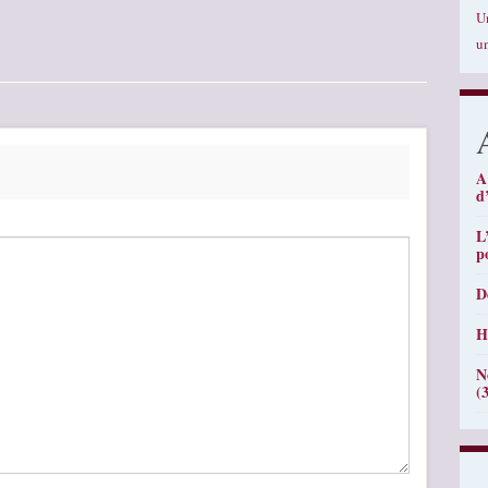
U
u
A
d
L
p
D
H
N
(