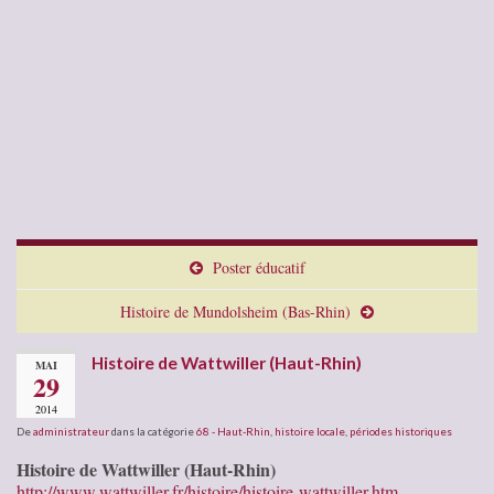
Poster éducatif
Histoire de Mundolsheim (Bas-Rhin)
Histoire de Wattwiller (Haut-Rhin)
MAI
29
2014
De
administrateur
dans la catégorie
68 - Haut-Rhin
,
histoire locale
,
périodes historiques
Histoire de Wattwiller (Haut-Rhin)
http://www.wattwiller.fr/histoire/histoire-wattwiller.htm