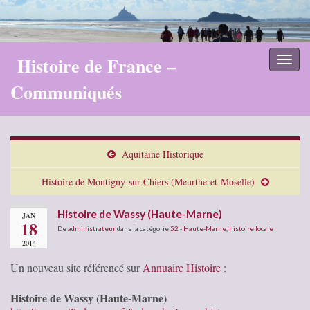
Histoire de France –
Toggl
naviga
Communiqués
Aquitaine Historique
Histoire de Montigny-sur-Chiers (Meurthe-et-Moselle)
Histoire de Wassy (Haute-Marne)
JAN
18
De
administrateur
dans la catégorie
52 - Haute-Marne
,
histoire locale
2014
Un nouveau site référencé sur
Annuaire Histoire
:
Histoire de Wassy (Haute-Marne)