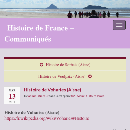
Histoire de France –
Toggl
naviga
Communiqués
Histoire de Sorbais (Aisne)
Histoire de Voulpaix (Aisne)
Histoire de Voharies (Aisne)
MAR
13
De
administrateur
dans la catégorie
02 - Aisne
,
histoire locale
2018
Histoire de Voharies (Aisne)
https://fr.wikipedia.org/wiki/Voharies#Histoire