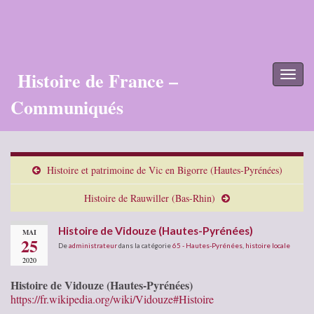
Histoire de France –
Toggl
naviga
Communiqués
Histoire et patrimoine de Vic en Bigorre (Hautes-Pyrénées)
Histoire de Rauwiller (Bas-Rhin)
Histoire de Vidouze (Hautes-Pyrénées)
MAI
25
De
administrateur
dans la catégorie
65 - Hautes-Pyrénées
,
histoire locale
2020
Histoire de Vidouze (Hautes-Pyrénées)
https://fr.wikipedia.org/wiki/Vidouze#Histoire