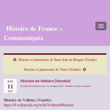
Histoire de France –
Toggl
naviga
Communiqués
Histoire et patrimoine de Saint Jean de Beugné (Vendée)
Histoire et patrimoine de Thiré (Vendée)
Histoire de Velluire (Vendée)
JUIN
11
De
administrateur
dans la catégorie
85 - Vendée
,
histoire locale
2021
Histoire de Velluire (Vendée)
https://fr.wikipedia.org/wiki/Velluire#Histoire