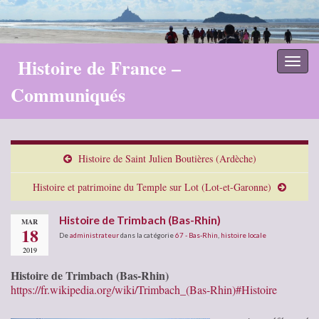
Histoire de France –
Toggl
naviga
Communiqués
Histoire de Saint Julien Boutières (Ardèche)
Histoire et patrimoine du Temple sur Lot (Lot-et-Garonne)
Histoire de Trimbach (Bas-Rhin)
MAR
18
De
administrateur
dans la catégorie
67 - Bas-Rhin
,
histoire locale
2019
Histoire de Trimbach (Bas-Rhin)
https://fr.wikipedia.org/wiki/Trimbach_(Bas-Rhin)#Histoire