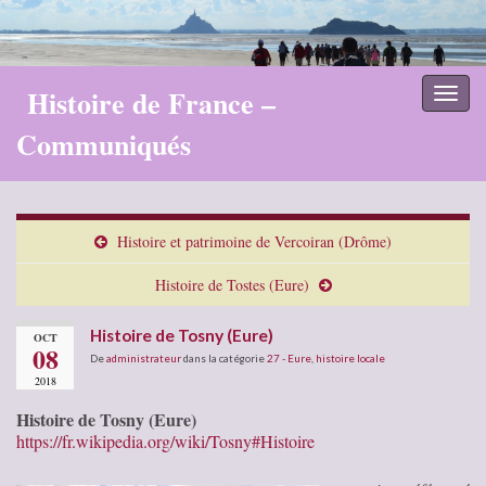
Histoire de France –
Toggl
naviga
Communiqués
Histoire et patrimoine de Vercoiran (Drôme)
Histoire de Tostes (Eure)
Histoire de Tosny (Eure)
OCT
08
De
administrateur
dans la catégorie
27 - Eure
,
histoire locale
2018
Histoire de Tosny (Eure)
https://fr.wikipedia.org/wiki/Tosny#Histoire