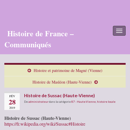
Histoire de France –
Toggl
naviga
Communiqués
Histoire et patrimoine de Magné (Vienne)
Histoire de Masléon (Haute-Vienne)
Histoire de Sussac (Haute-Vienne)
FÉV
28
De
administrateur
dans la catégorie
87 - Haute-Vienne
,
histoire locale
2019
Histoire de Sussac (Haute-Vienne)
https://fr.wikipedia.org/wiki/Sussac#Histoire