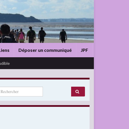
Liens
Déposer un communiqué
JPF
udible
arch for: