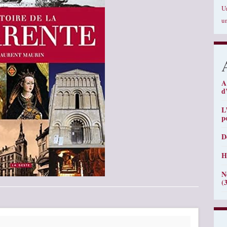
U
u
A
d
L
p
D
H
N
(