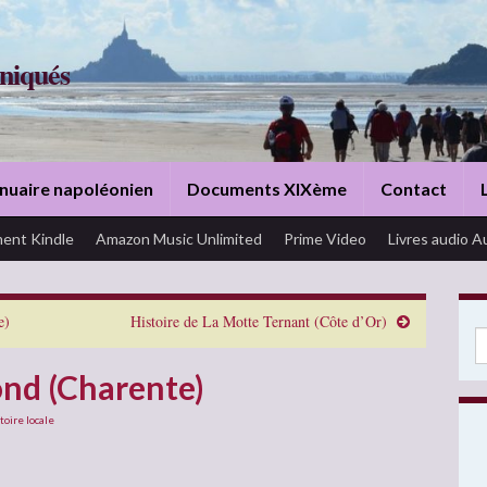
niqués
nuaire napoléonien
Documents XIXème
Contact
ent Kindle
Amazon Music Unlimited
Prime Video
Livres audio A
e)
Histoire de La Motte Ternant (Côte d’Or)
Se
ond (Charente)
toire locale