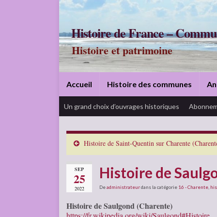
Histoire de France – Commu
Histoire et patrimoine
Accueil
Histoire des communes
An
Un grand choix d’ouvrages historiques
Abonnem
Histoire de Saint-Quentin sur Charente (Charent
Histoire de Saulg
SEP
25
De
administrateur
dans la catégorie
16 - Charente
,
his
2022
Histoire de Saulgond (Charente)
https://fr.wikipedia.org/wiki/Saulgond#Histoire