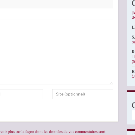
J
d
L
S
p
R
H
(
R
(
C
voir plus sur la façon dont les données de vos commentaires sont