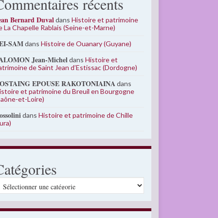
Commentaires récents
ean Bernard Duval
dans
Histoire et patrimoine
e La Chapelle Rablais (Seine-et-Marne)
EI-SAM
dans
Histoire de Ouanary (Guyane)
ALOMON Jean-Michel
dans
Histoire et
atrimoine de Saint Jean d’Estissac (Dordogne)
OSTAING EPOUSE RAKOTONIAINA
dans
istoire et patrimoine du Breuil en Bourgogne
Saône-et-Loire)
ossolini
dans
Histoire et patrimoine de Chille
Jura)
Catégories
atégories