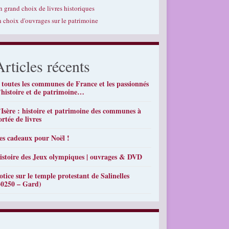
n grand choix de livres historiques
n choix d'ouvrages sur le patrimoine
Articles récents
 toutes les communes de France et les passionnés
’histoire et de patrimoine…
’Isère : histoire et patrimoine des communes à
ortée de livres
es cadeaux pour Noël !
istoire des Jeux olympiques | ouvrages & DVD
otice sur le temple protestant de Salinelles
30250 – Gard)