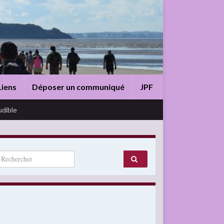
Liens
Déposer un communiqué
JPF
udible
arch for: