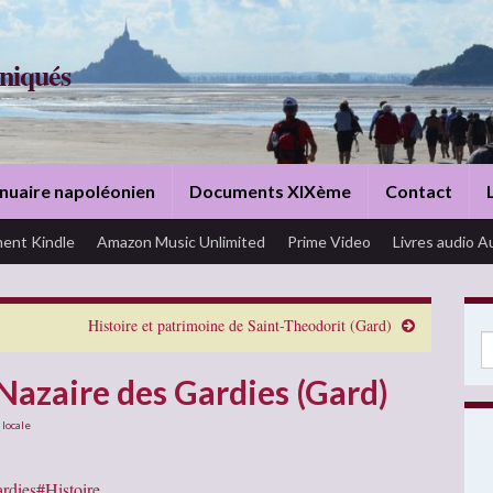
niqués
nuaire napoléonien
Documents XIXème
Contact
ent Kindle
Amazon Music Unlimited
Prime Video
Livres audio A
Histoire et patrimoine de Saint-Theodorit (Gard)
Se
-Nazaire des Gardies (Gard)
 locale
ardies#Histoire