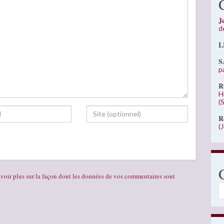
J
d
L
S
p
R
H
(
R
(
voir plus sur la façon dont les données de vos commentaires sont
C