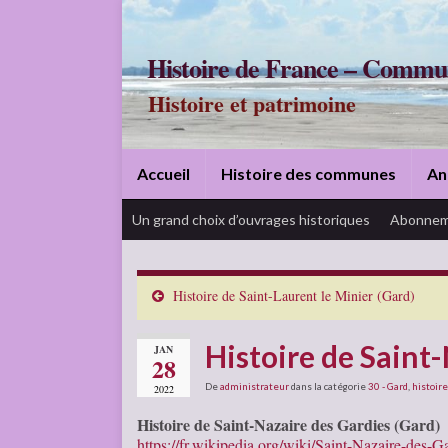
Histoire de France – Commu
Histoire et patrimoine
Accueil
Histoire des communes
An
Un grand choix d’ouvrages historiques
Abonnem
Histoire de Saint-Laurent le Minier (Gard)
Histoire de Saint
JAN
28
De
administrateur
dans la catégorie
30 - Gard
,
histoire
2022
Histoire de Saint-Nazaire des Gardies (Gard)
https://fr.wikipedia.org/wiki/Saint-Nazaire-des-G