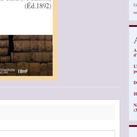
U
u
A
d
L
p
D
H
N
(