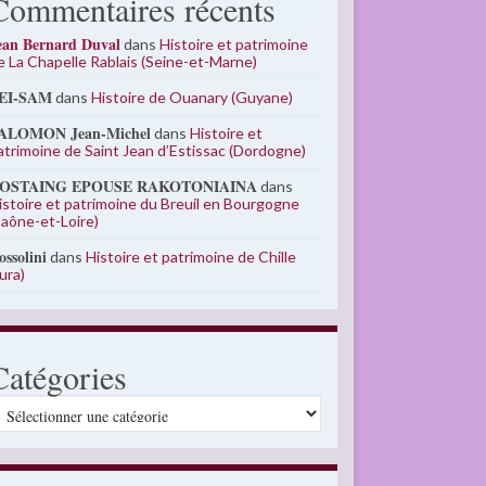
Commentaires récents
ean Bernard Duval
dans
Histoire et patrimoine
e La Chapelle Rablais (Seine-et-Marne)
EI-SAM
dans
Histoire de Ouanary (Guyane)
ALOMON Jean-Michel
dans
Histoire et
atrimoine de Saint Jean d’Estissac (Dordogne)
OSTAING EPOUSE RAKOTONIAINA
dans
istoire et patrimoine du Breuil en Bourgogne
Saône-et-Loire)
ossolini
dans
Histoire et patrimoine de Chille
Jura)
Catégories
atégories