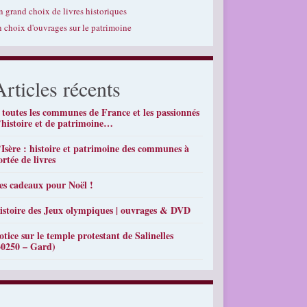
n grand choix de livres historiques
n choix d'ouvrages sur le patrimoine
Articles récents
 toutes les communes de France et les passionnés
’histoire et de patrimoine…
’Isère : histoire et patrimoine des communes à
ortée de livres
es cadeaux pour Noël !
istoire des Jeux olympiques | ouvrages & DVD
otice sur le temple protestant de Salinelles
30250 – Gard)