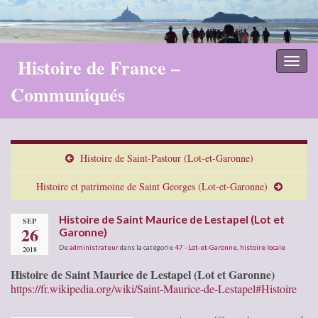
Histoire de France –
Toggl
naviga
Communiqués
Histoire de Saint-Pastour (Lot-et-Garonne)
Histoire et patrimoine de Saint Georges (Lot-et-Garonne)
Histoire de Saint Maurice de Lestapel (Lot et
SEP
26
Garonne)
De
administrateur
dans la catégorie
47 - Lot-et-Garonne
,
histoire locale
2018
Histoire de Saint Maurice de Lestapel (Lot et Garonne)
https://fr.wikipedia.org/wiki/Saint-Maurice-de-Lestapel#Histoire