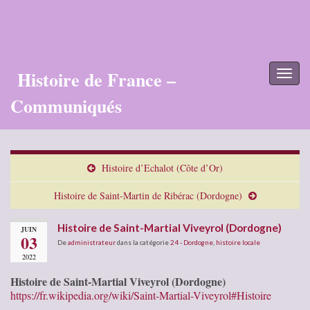
Histoire de France –
Toggl
naviga
Communiqués
Histoire d’Echalot (Côte d’Or)
Histoire de Saint-Martin de Ribérac (Dordogne)
Histoire de Saint-Martial Viveyrol (Dordogne)
JUIN
03
De
administrateur
dans la catégorie
24 - Dordogne
,
histoire locale
2022
Histoire de Saint-Martial Viveyrol (Dordogne)
https://fr.wikipedia.org/wiki/Saint-Martial-Viveyrol#Histoire