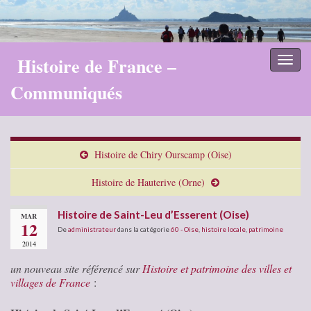
Histoire de France –
Toggl
naviga
Communiqués
Histoire de Chiry Ourscamp (Oise)
Histoire de Hauterive (Orne)
Histoire de Saint-Leu d’Esserent (Oise)
MAR
12
De
administrateur
dans la catégorie
60 - Oise
,
histoire locale
,
patrimoine
2014
un nouveau site référencé sur
Histoire et patrimoine des villes et
villages de France
: