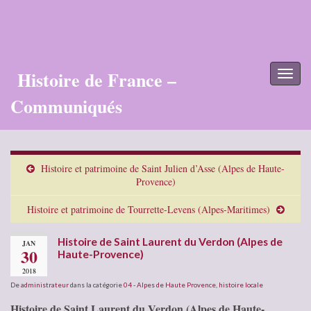
Histoire de France –
Toggl
naviga
Communiqués
Histoire et patrimoine de Saint Julien d’Asse (Alpes de Haute-
Provence)
Histoire et patrimoine de Tourrette-Levens (Alpes-Maritimes)
Histoire de Saint Laurent du Verdon (Alpes de
JAN
30
Haute-Provence)
2018
De
administrateur
dans la catégorie
04 - Alpes de Haute Provence
,
histoire locale
Histoire de Saint Laurent du Verdon (Alpes de Haute-