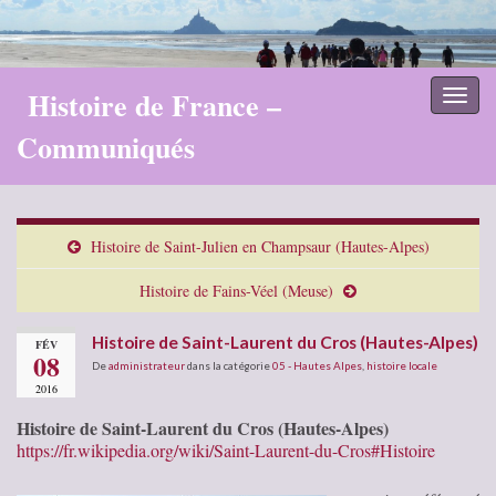
Histoire de France –
Toggl
naviga
Communiqués
Histoire de Saint-Julien en Champsaur (Hautes-Alpes)
Histoire de Fains-Véel (Meuse)
Histoire de Saint-Laurent du Cros (Hautes-Alpes)
FÉV
08
De
administrateur
dans la catégorie
05 - Hautes Alpes
,
histoire locale
2016
Histoire de Saint-Laurent du Cros (Hautes-Alpes)
https://fr.wikipedia.org/wiki/Saint-Laurent-du-Cros#Histoire