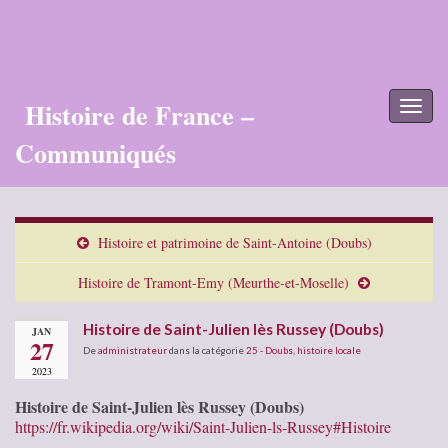
Histoire de France –
Toggl
naviga
Communiqués
Histoire et patrimoine de Saint-Antoine (Doubs)
Histoire de Tramont-Emy (Meurthe-et-Moselle)
Histoire de Saint-Julien lès Russey (Doubs)
JAN
27
De
administrateur
dans la catégorie
25 - Doubs
,
histoire locale
2023
Histoire de Saint-Julien lès Russey (Doubs)
https://fr.wikipedia.org/wiki/Saint-Julien-ls-Russey#Histoire