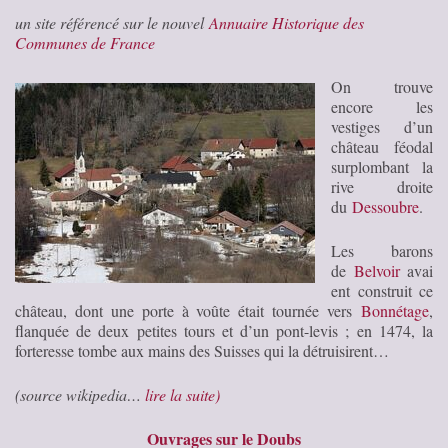
un site référencé sur le nouvel
Annuaire Historique des
Communes de France
On trouve
encore les
vestiges d’un
château féodal
surplombant la
rive droite
du
Dessoubre
.
Les barons
de
Belvoir
avai
ent construit ce
château, dont une porte à voûte était tournée vers
Bonnétage
,
flanquée de deux petites tours et d’un pont-levis ; en 1474, la
forteresse tombe aux mains des Suisses qui la détruisirent…
(source wikipedia…
lire la suite)
Ouvrages sur le Doubs