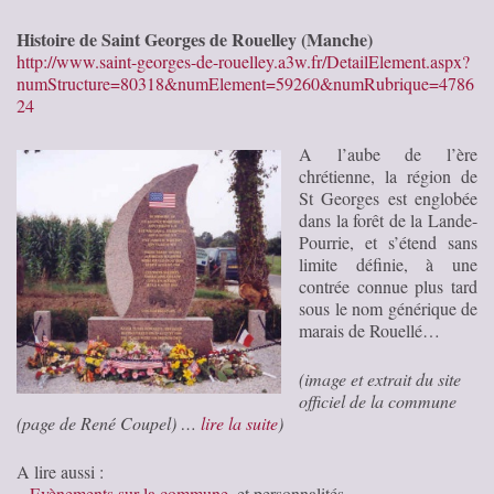
Histoire de Saint Georges de Rouelley (Manche)
http://www.saint-georges-de-rouelley.a3w.fr/DetailElement.aspx?
numStructure=80318&numElement=59260&numRubrique=4786
24
A l’aube de l’ère
chrétienne, la région de
St Georges est englobée
dans la forêt de la Lande-
Pourrie, et s’étend sans
limite définie, à une
contrée connue plus tard
sous le nom générique de
marais de Rouellé…
(image et extrait du site
officiel de la commune
(page de René Coupel) …
lire la suite
)
A lire aussi :
–
Evènements sur la commune
, et personnalités