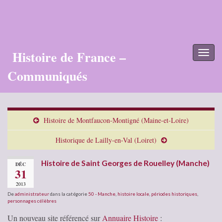
Histoire de France –
Toggl
naviga
Communiqués
Histoire de Montfaucon-Montigné (Maine-et-Loire)
Historique de Lailly-en-Val (Loiret)
Histoire de Saint Georges de Rouelley (Manche)
DÉC
31
2013
De
administrateur
dans la catégorie
50 - Manche
,
histoire locale
,
périodes historiques
,
personnages célèbres
Un nouveau site référencé sur
Annuaire Histoire
: