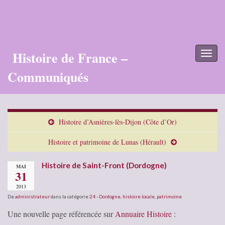
Histoire de France –
Toggl
naviga
Communiqués
Histoire d’Asnières-lès-Dijon (Côte d’Or)
Histoire et patrimoine de Lunas (Hérault)
Histoire de Saint-Front (Dordogne)
MAI
31
2013
De
administrateur
dans la catégorie
24 - Dordogne
,
histoire locale
,
patrimoine
Une nouvelle page référencée sur
Annuaire Histoire
: