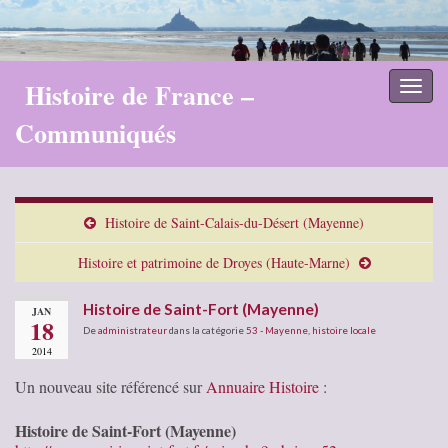
Histoire de France –
Toggl
naviga
Communiqués
Histoire de Saint-Calais-du-Désert (Mayenne)
Histoire et patrimoine de Droyes (Haute-Marne)
Histoire de Saint-Fort (Mayenne)
JAN
18
De
administrateur
dans la catégorie
53 - Mayenne
,
histoire locale
2014
Un nouveau site référencé sur
Annuaire Histoire
:
Histoire de Saint-Fort (Mayenne)