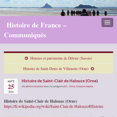
Histoire de France –
Toggl
naviga
Communiqués
Histoire et patrimoine de Détrier (Savoie)
Histoire de Saint-Denis de Villenette (Orne)
Histoire de Saint-Clair de Halouze (Orne)
AOÛT
25
De
administrateur
dans la catégorie
61 - Orne
,
histoire locale
2016
Histoire de Saint-Clair de Halouze (Orne)
https://fr.wikipedia.org/wiki/Saint-Clair-de-Halouze#Histoire