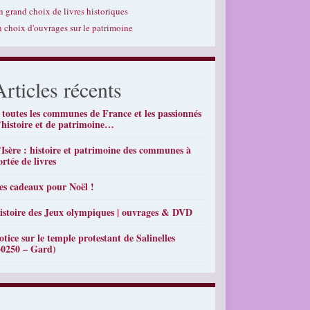
n grand choix de livres historiques
n choix d'ouvrages sur le patrimoine
Articles récents
 toutes les communes de France et les passionnés
’histoire et de patrimoine…
’Isère : histoire et patrimoine des communes à
ortée de livres
es cadeaux pour Noël !
istoire des Jeux olympiques | ouvrages & DVD
otice sur le temple protestant de Salinelles
30250 – Gard)