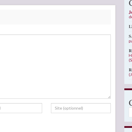
J
d
L
S
p
R
H
(
R
(
C