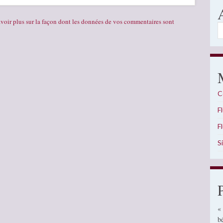
voir plus sur la façon dont les données de vos commentaires sont
A
C
F
F
S
«
b