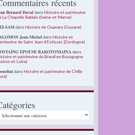
Commentaires récents
ean Bernard Duval
dans
Histoire et patrimoine
e La Chapelle Rablais (Seine-et-Marne)
EI-SAM
dans
Histoire de Ouanary (Guyane)
ALOMON Jean-Michel
dans
Histoire et
atrimoine de Saint Jean d’Estissac (Dordogne)
OSTAING EPOUSE RAKOTONIAINA
dans
istoire et patrimoine du Breuil en Bourgogne
Saône-et-Loire)
ossolini
dans
Histoire et patrimoine de Chille
Jura)
Catégories
atégories