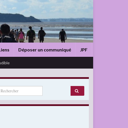
Liens
Déposer un communiqué
JPF
udible
arch for: