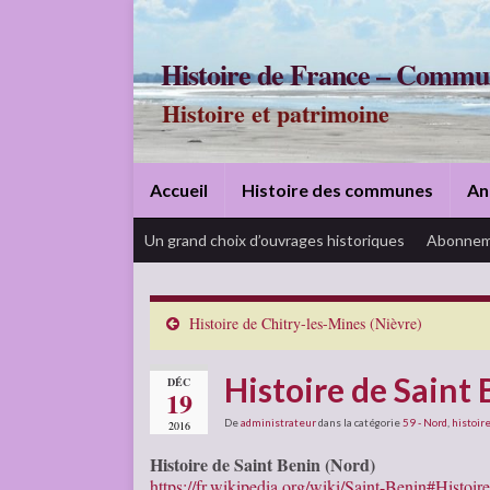
Histoire de France – Commu
Histoire et patrimoine
Accueil
Histoire des communes
An
Un grand choix d’ouvrages historiques
Abonnem
Histoire de Chitry-les-Mines (Nièvre)
Histoire de Saint 
DÉC
19
De
administrateur
dans la catégorie
59 - Nord
,
histoire
2016
Histoire de Saint Benin (Nord)
https://fr.wikipedia.org/wiki/Saint-Benin#Histoire