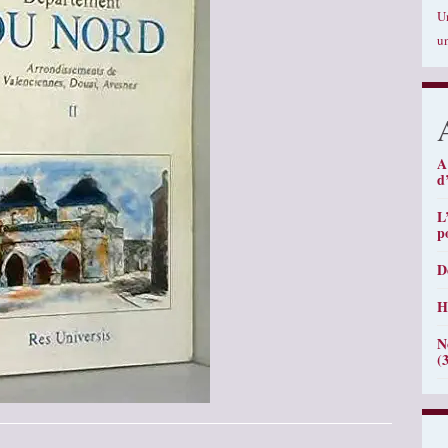
U
u
A
d
L
p
D
H
N
(