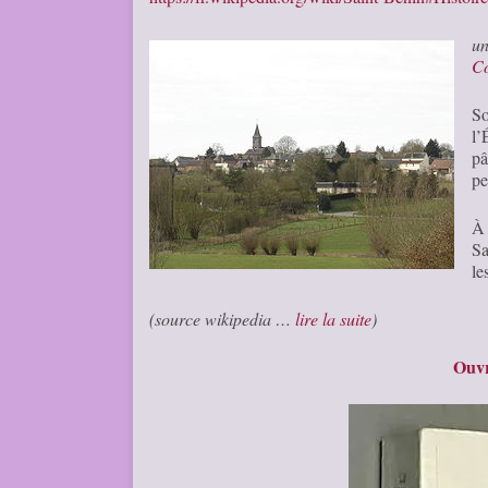
u
C
So
l’
pâ
pe
À 
Sa
le
(source wikipedia …
lire la suite
)
Ouvr