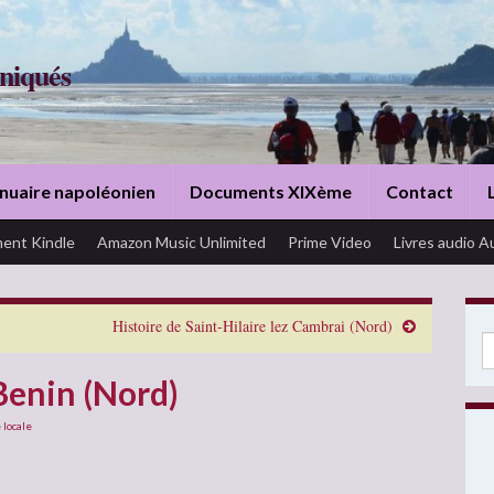
niqués
nuaire napoléonien
Documents XIXème
Contact
ent Kindle
Amazon Music Unlimited
Prime Video
Livres audio A
Histoire de Saint-Hilaire lez Cambrai (Nord)
Se
Benin (Nord)
 locale