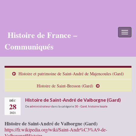
Histoire de France –
Toggl
naviga
Communiqués
Histoire et patrimoine de Saint-André de Majencoules (Gard)
Histoire de Saint-Bresson (Gard)
Histoire de Saint-André de Valborgne (Gard)
DÉC
28
De
administrateur
dans la catégorie
30 - Gard
,
histoire locale
2021
Histoire de Saint-André de Valborgne (Gard)
https://fr.wikipedia.org/wiki/Saint-Andr%C3%A9-de-
Valborgne#Histoire