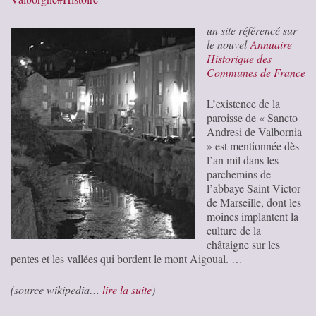
un site référencé sur
le nouvel
Annuaire
Historique des
Communes de France
L’existence de la
paroisse de « Sancto
Andresi de Valbornia
» est mentionnée dès
l’an mil dans les
parchemins de
l’abbaye Saint-Victor
de Marseille, dont les
moines implantent la
culture de la
châtaigne sur les
pentes et les vallées qui bordent le mont Aigoual. …
(source wikipedia…
lire la suite
)