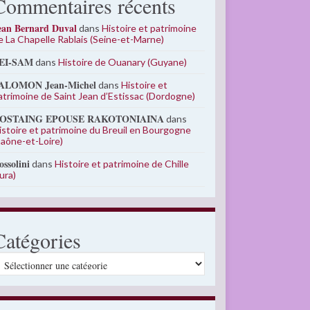
Commentaires récents
ean Bernard Duval
dans
Histoire et patrimoine
e La Chapelle Rablais (Seine-et-Marne)
EI-SAM
dans
Histoire de Ouanary (Guyane)
ALOMON Jean-Michel
dans
Histoire et
atrimoine de Saint Jean d’Estissac (Dordogne)
OSTAING EPOUSE RAKOTONIAINA
dans
istoire et patrimoine du Breuil en Bourgogne
Saône-et-Loire)
ossolini
dans
Histoire et patrimoine de Chille
Jura)
Catégories
atégories