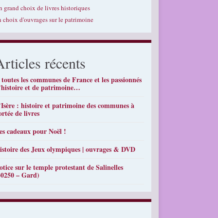
n grand choix de livres historiques
n choix d'ouvrages sur le patrimoine
Articles récents
 toutes les communes de France et les passionnés
’histoire et de patrimoine…
’Isère : histoire et patrimoine des communes à
ortée de livres
es cadeaux pour Noël !
istoire des Jeux olympiques | ouvrages & DVD
otice sur le temple protestant de Salinelles
30250 – Gard)