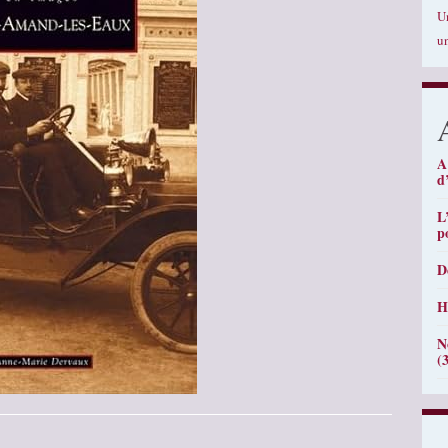
U
u
A
d
L
p
D
H
N
(