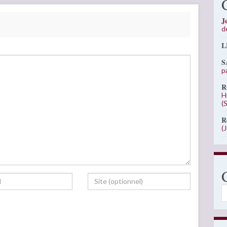
J
d
L
S
p
R
H
(
R
(
C