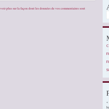
voir plus sur la façon dont les données de vos commentaires sont
A
C
F
F
S
«
b