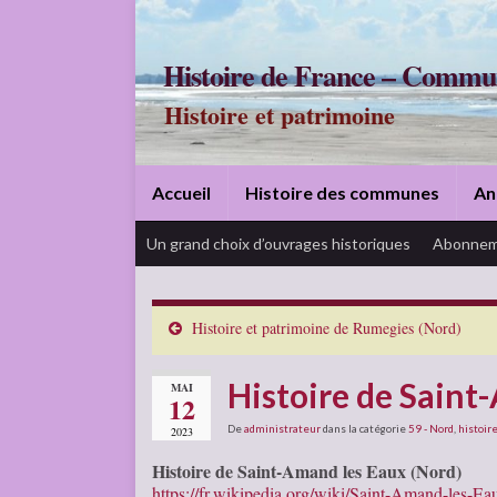
Histoire de France – Commu
Histoire et patrimoine
Accueil
Histoire des communes
An
Un grand choix d’ouvrages historiques
Abonnem
Histoire et patrimoine de Rumegies (Nord)
Histoire de Saint
MAI
12
De
administrateur
dans la catégorie
59 - Nord
,
histoire
2023
Histoire de Saint-Amand les Eaux (Nord)
https://fr.wikipedia.org/wiki/Saint-Amand-les-Ea