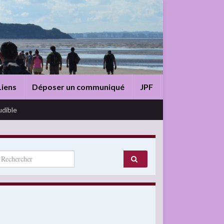
Liens
Déposer un communiqué
JPF
udible
arch for: