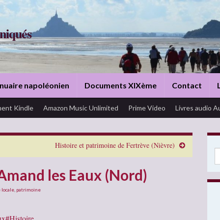
niqués
nuaire napoléonien
Documents XIXème
Contact
ent Kindle
Amazon Music Unlimited
Prime Video
Livres audio A
Histoire et patrimoine de Fertrève (Nièvre)
Se
-Amand les Eaux (Nord)
 locale
,
patrimoine
ux#Histoire